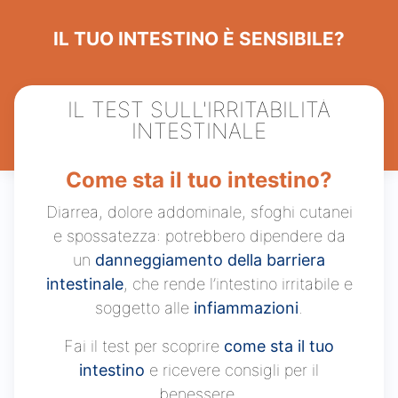
IL TUO INTESTINO È SENSIBILE?
IL TEST SULL'IRRITABILITÀ
Doma
INTESTINALE
Come sta il tuo intestino?
Da qu
al co
Diarrea, dolore addominale, sfoghi cutanei
e spossatezza: potrebbero dipendere da
un
danneggiamento della barriera
intestinale
, che rende l’intestino irritabile e
soggetto alle
infiammazioni
.
Fai il test per scoprire
come sta il tuo
intestino
e ricevere consigli per il
benessere.