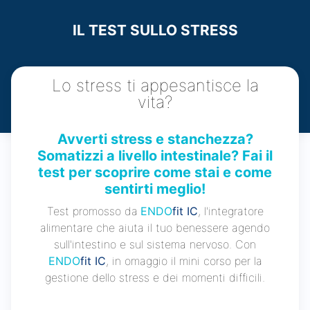
IL TEST SULLO STRESS
Lo stress ti appesantisce la
Doma
vita?
Avverti stress e stanchezza?
Ultima
Somatizzi a livello intestinale? Fai il
press
test per scoprire come stai e come
sentirti meglio!
Test promosso da
ENDO
fit IC
, l'integratore
alimentare che aiuta il tuo benessere agendo
sull'intestino e sul sistema nervoso. Con
ENDO
fit IC
, in omaggio il mini corso per la
gestione dello stress e dei momenti difficili.